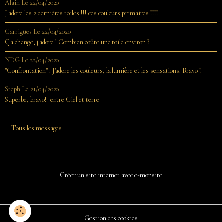
Alain
Le 22/04/2020
J'adore les 2 dernières toiles !!! ces couleurs primaires !!!!
Garrigues
Le 22/04/2020
Ça change, j'adore ! Combien coûte une toile environ ?
NDG
Le 22/04/2020
"Confrontation" : J'adore les couleurs, la lumière et les sensations. Bravo !
Steph
Le 21/04/2020
Superbe, bravo! "entre Ciel et terre"
Tous les messages
Créer un site internet avec e-monsite
Gestion des cookies