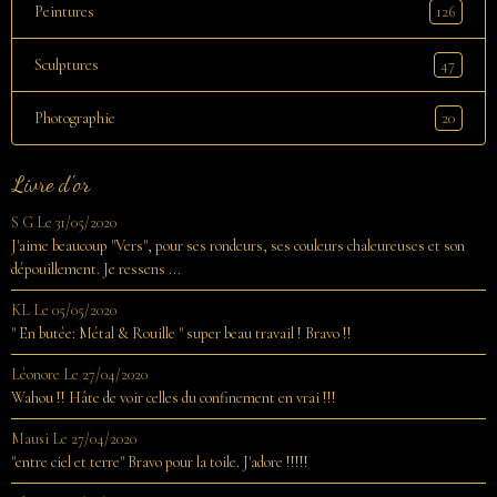
126
Peintures
47
Sculptures
20
Photographie
Livre d'or
S G
Le 31/05/2020
J'aime beaucoup "Vers", pour ses rondeurs, ses couleurs chaleureuses et son
dépouillement. Je ressens ...
KL
Le 05/05/2020
" En butée: Métal & Rouille " super beau travail ! Bravo !!
Léonore
Le 27/04/2020
Wahou !! Hâte de voir celles du confinement en vrai !!!
Mausi
Le 27/04/2020
"entre ciel et terre" Bravo pour la toile. J'adore !!!!!