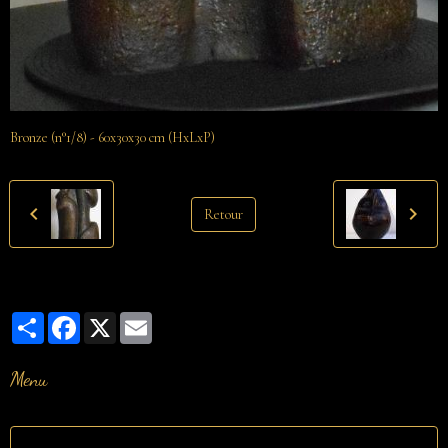
Bronze (n°1/8) - 60x30x30 cm (HxLxP)
Retour
Partager
Facebook
X
Email
Menu