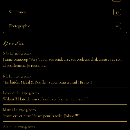
47
Sculptures
20
Photographie
Livre d'or
S G
Le 31/05/2020
J'aime beaucoup "Vers", pour ses rondeurs, ses couleurs chaleureuses et son
dépouillement. Je ressens ...
KL
Le 05/05/2020
" En butée: Métal & Rouille " super beau travail ! Bravo !!
Léonore
Le 27/04/2020
Wahou !! Hâte de voir celles du confinement en vrai !!!
Mausi
Le 27/04/2020
"entre ciel et terre" Bravo pour la toile. J'adore !!!!!
Alain
Le 22/04/2020