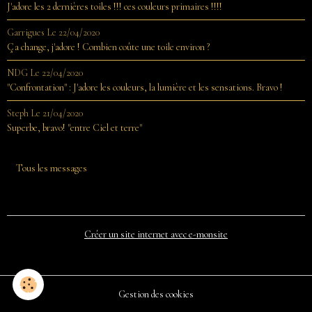
J'adore les 2 dernières toiles !!! ces couleurs primaires !!!!
Garrigues
Le 22/04/2020
Ça change, j'adore ! Combien coûte une toile environ ?
NDG
Le 22/04/2020
"Confrontation" : J'adore les couleurs, la lumière et les sensations. Bravo !
Steph
Le 21/04/2020
Superbe, bravo! "entre Ciel et terre"
Tous les messages
Créer un site internet avec e-monsite
Gestion des cookies