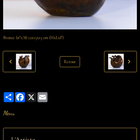
Bronze (n°1/8) 12x15x15 cm (HxLxP)
Retour
Partager
Facebook
X
Email
Menu
L'Artiste