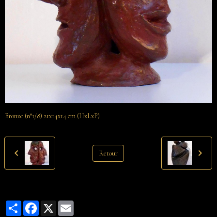
Bronze (n°1/8) 21x14x14 cm (HxLxP)
Retour
Partager
Facebook
X
Email