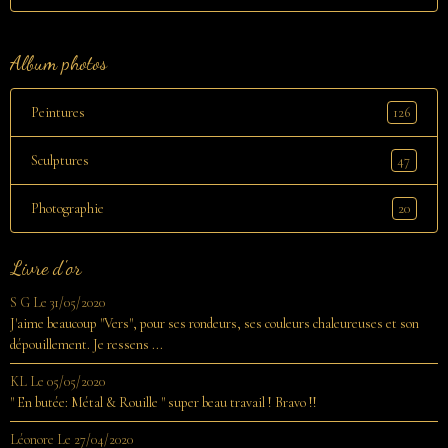
Album photos
126
Peintures
47
Sculptures
20
Photographie
Livre d'or
S G
Le 31/05/2020
J'aime beaucoup "Vers", pour ses rondeurs, ses couleurs chaleureuses et son
dépouillement. Je ressens ...
KL
Le 05/05/2020
" En butée: Métal & Rouille " super beau travail ! Bravo !!
Léonore
Le 27/04/2020