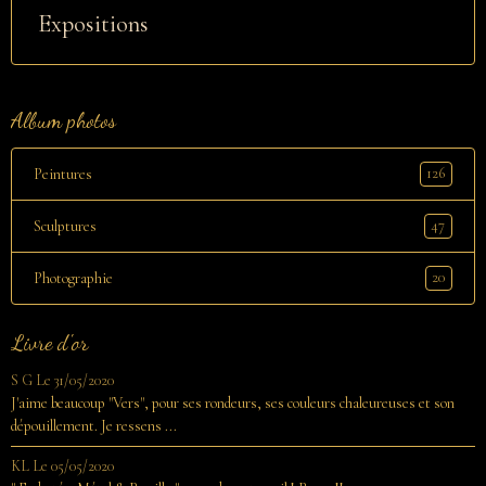
Expositions
Album photos
126
Peintures
47
Sculptures
20
Photographie
Livre d'or
S G
Le 31/05/2020
J'aime beaucoup "Vers", pour ses rondeurs, ses couleurs chaleureuses et son
dépouillement. Je ressens ...
KL
Le 05/05/2020