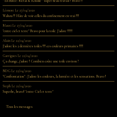
" En butée: Métal & Rouille " super beau travail ! Bravo !!
Léonore
Le 27/04/2020
Wahou !! Hâte de voir celles du confinement en vrai !!!
Mausi
Le 27/04/2020
"entre ciel et terre" Bravo pour la toile. J'adore !!!!!
Alain
Le 22/04/2020
J'adore les 2 dernières toiles !!! ces couleurs primaires !!!!
Garrigues
Le 22/04/2020
Ça change, j'adore ! Combien coûte une toile environ ?
NDG
Le 22/04/2020
"Confrontation" : J'adore les couleurs, la lumière et les sensations. Bravo !
Steph
Le 21/04/2020
Superbe, bravo! "entre Ciel et terre"
Tous les messages