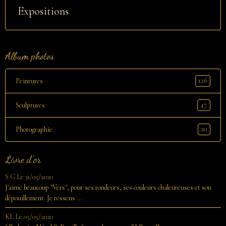
Expositions
Album photos
126
Peintures
47
Sculptures
20
Photographie
Livre d'or
S G
Le 31/05/2020
J'aime beaucoup "Vers", pour ses rondeurs, ses couleurs chaleureuses et son
dépouillement. Je ressens ...
KL
Le 05/05/2020