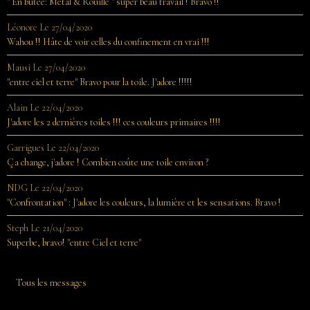
" En butée: Métal & Rouille " super beau travail ! Bravo !!
Léonore
Le 27/04/2020
Wahou !! Hâte de voir celles du confinement en vrai !!!
Mausi
Le 27/04/2020
"entre ciel et terre" Bravo pour la toile. J'adore !!!!!
Alain
Le 22/04/2020
J'adore les 2 dernières toiles !!! ces couleurs primaires !!!!
Garrigues
Le 22/04/2020
Ça change, j'adore ! Combien coûte une toile environ ?
NDG
Le 22/04/2020
"Confrontation" : J'adore les couleurs, la lumière et les sensations. Bravo !
Steph
Le 21/04/2020
Superbe, bravo! "entre Ciel et terre"
Tous les messages