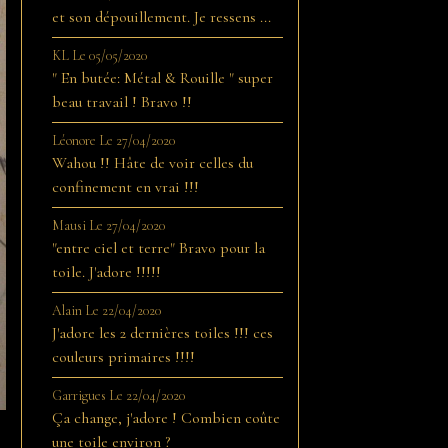
et son dépouillement. Je ressens ...
KL
Le 05/05/2020
" En butée: Métal & Rouille " super
beau travail ! Bravo !!
Léonore
Le 27/04/2020
Wahou !! Hâte de voir celles du
confinement en vrai !!!
Mausi
Le 27/04/2020
"entre ciel et terre" Bravo pour la
toile. J'adore !!!!!
Alain
Le 22/04/2020
J'adore les 2 dernières toiles !!! ces
couleurs primaires !!!!
Garrigues
Le 22/04/2020
Ça change, j'adore ! Combien coûte
une toile environ ?