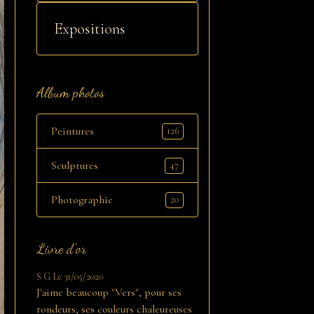
Expositions
Album photos
Peintures
126
Sculptures
47
Photographie
20
Livre d'or
S G
Le 31/05/2020
J'aime beaucoup "Vers", pour ses
rondeurs, ses couleurs chaleureuses