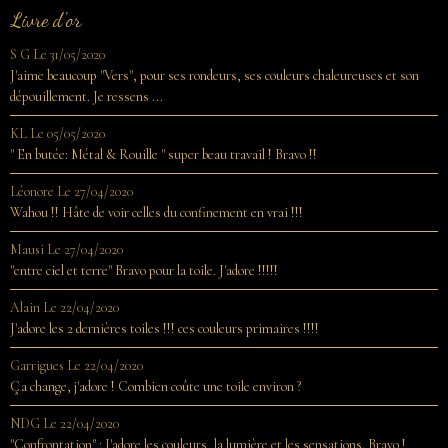
Livre d'or
S G
Le 31/05/2020
J'aime beaucoup "Vers", pour ses rondeurs, ses couleurs chaleureuses et son
dépouillement. Je ressens ...
KL
Le 05/05/2020
" En butée: Métal & Rouille " super beau travail ! Bravo !!
Léonore
Le 27/04/2020
Wahou !! Hâte de voir celles du confinement en vrai !!!
Mausi
Le 27/04/2020
"entre ciel et terre" Bravo pour la toile. J'adore !!!!!
Alain
Le 22/04/2020
J'adore les 2 dernières toiles !!! ces couleurs primaires !!!!
Garrigues
Le 22/04/2020
Ça change, j'adore ! Combien coûte une toile environ ?
NDG
Le 22/04/2020
"Confrontation" : J'adore les couleurs, la lumière et les sensations. Bravo !