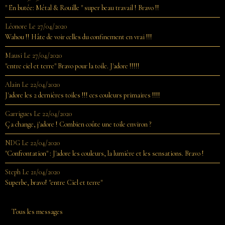
" En butée: Métal & Rouille " super beau travail ! Bravo !!
Léonore
Le 27/04/2020
Wahou !! Hâte de voir celles du confinement en vrai !!!
Mausi
Le 27/04/2020
"entre ciel et terre" Bravo pour la toile. J'adore !!!!!
Alain
Le 22/04/2020
J'adore les 2 dernières toiles !!! ces couleurs primaires !!!!
Garrigues
Le 22/04/2020
Ça change, j'adore ! Combien coûte une toile environ ?
NDG
Le 22/04/2020
"Confrontation" : J'adore les couleurs, la lumière et les sensations. Bravo !
Steph
Le 21/04/2020
Superbe, bravo! "entre Ciel et terre"
Tous les messages