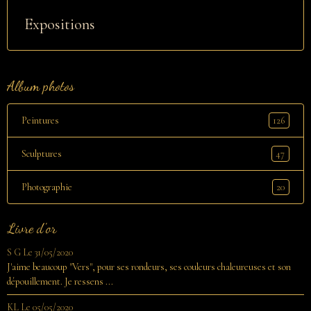
Expositions
Album photos
126
Peintures
47
Sculptures
20
Photographie
Livre d'or
S G
Le 31/05/2020
J'aime beaucoup "Vers", pour ses rondeurs, ses couleurs chaleureuses et son
dépouillement. Je ressens ...
KL
Le 05/05/2020