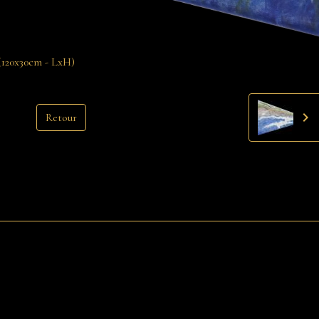
 (120x30cm - LxH)
Retour