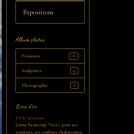
Expositions
Album photos
Peintures
126
Sculptures
47
Photographie
20
Livre d'or
S G
Le 31/05/2020
J'aime beaucoup "Vers", pour ses
rondeurs, ses couleurs chaleureuses