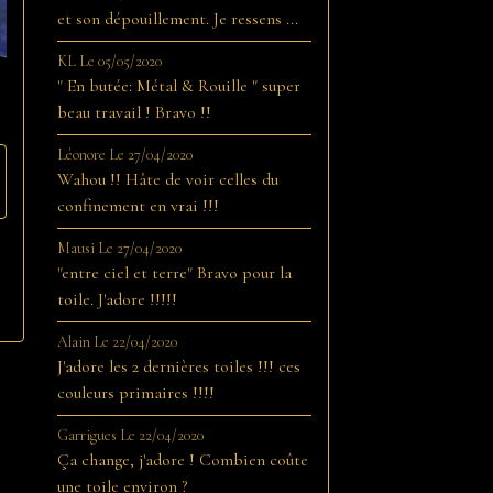
et son dépouillement. Je ressens ...
KL
Le 05/05/2020
" En butée: Métal & Rouille " super
beau travail ! Bravo !!
Léonore
Le 27/04/2020
Wahou !! Hâte de voir celles du
confinement en vrai !!!
Mausi
Le 27/04/2020
"entre ciel et terre" Bravo pour la
toile. J'adore !!!!!
Alain
Le 22/04/2020
J'adore les 2 dernières toiles !!! ces
couleurs primaires !!!!
Garrigues
Le 22/04/2020
Ça change, j'adore ! Combien coûte
une toile environ ?