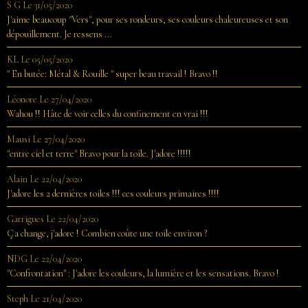
S G
Le 31/05/2020
J'aime beaucoup "Vers", pour ses rondeurs, ses couleurs chaleureuses et son
dépouillement. Je ressens ...
KL
Le 05/05/2020
" En butée: Métal & Rouille " super beau travail ! Bravo !!
Léonore
Le 27/04/2020
Wahou !! Hâte de voir celles du confinement en vrai !!!
Mausi
Le 27/04/2020
"entre ciel et terre" Bravo pour la toile. J'adore !!!!!
Alain
Le 22/04/2020
J'adore les 2 dernières toiles !!! ces couleurs primaires !!!!
Garrigues
Le 22/04/2020
Ça change, j'adore ! Combien coûte une toile environ ?
NDG
Le 22/04/2020
"Confrontation" : J'adore les couleurs, la lumière et les sensations. Bravo !
Steph
Le 21/04/2020