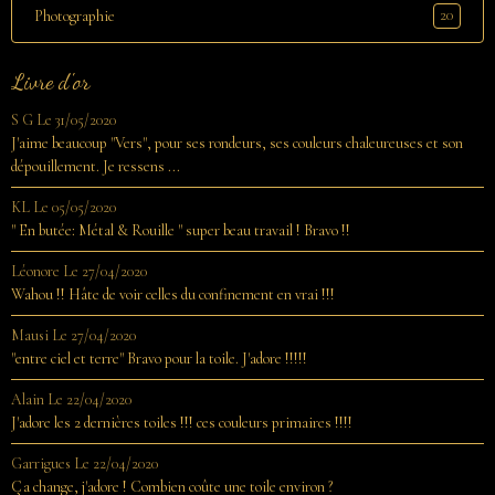
20
Photographie
Livre d'or
S G
Le 31/05/2020
J'aime beaucoup "Vers", pour ses rondeurs, ses couleurs chaleureuses et son
dépouillement. Je ressens ...
KL
Le 05/05/2020
" En butée: Métal & Rouille " super beau travail ! Bravo !!
Léonore
Le 27/04/2020
Wahou !! Hâte de voir celles du confinement en vrai !!!
Mausi
Le 27/04/2020
"entre ciel et terre" Bravo pour la toile. J'adore !!!!!
Alain
Le 22/04/2020
J'adore les 2 dernières toiles !!! ces couleurs primaires !!!!
Garrigues
Le 22/04/2020
Ça change, j'adore ! Combien coûte une toile environ ?