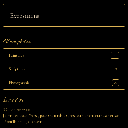
Expositions
Album photos
126
Peintures
47
Sculptures
20
Photographie
Livre d'or
S G
Le 31/05/2020
J'aime beaucoup "Vers", pour ses rondeurs, ses couleurs chaleureuses et son
dépouillement. Je ressens ...