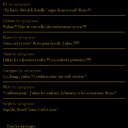
KL
Le 05/05/2020
" En butée: Métal & Rouille " super beau travail ! Bravo !!
Léonore
Le 27/04/2020
Wahou !! Hâte de voir celles du confinement en vrai !!!
Mausi
Le 27/04/2020
"entre ciel et terre" Bravo pour la toile. J'adore !!!!!
Alain
Le 22/04/2020
J'adore les 2 dernières toiles !!! ces couleurs primaires !!!!
Garrigues
Le 22/04/2020
Ça change, j'adore ! Combien coûte une toile environ ?
NDG
Le 22/04/2020
"Confrontation" : J'adore les couleurs, la lumière et les sensations. Bravo !
Steph
Le 21/04/2020
Superbe, bravo! "entre Ciel et terre"
Tous les messages